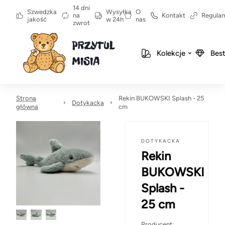
14 dni
Szwedzka
Wysyłka
O
na
Kontakt
Regula
jakość
w 24h
nas
zwrot
Kolekcje
Best
Strona
Rekin BUKOWSKI Splash - 25
Dotykacka
główna
cm
DOTYKACKA
Rekin
BUKOWSKI
Splash -
25 cm
Producent: