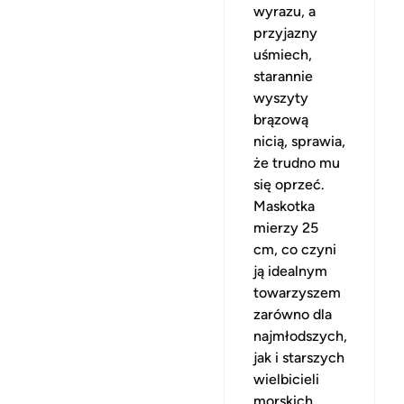
wyrazu, a
przyjazny
uśmiech,
starannie
wyszyty
brązową
nicią, sprawia,
że trudno mu
się oprzeć.
Maskotka
mierzy 25
cm, co czyni
ją idealnym
towarzyszem
zarówno dla
najmłodszych,
jak i starszych
wielbicieli
morskich