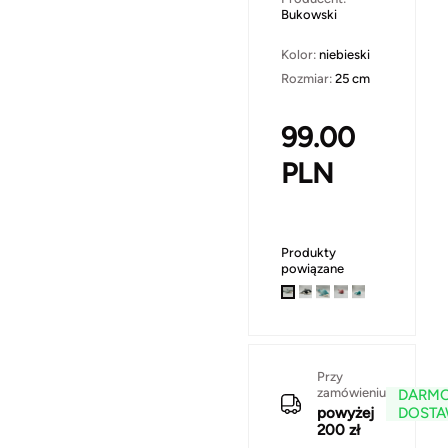
Bukowski
Kolor:
niebieski
Rozmiar:
25 cm
99.00
PLN
Produkty
powiązane
Przy
zamówieniu
DARM
powyżej
DOST
200 zł