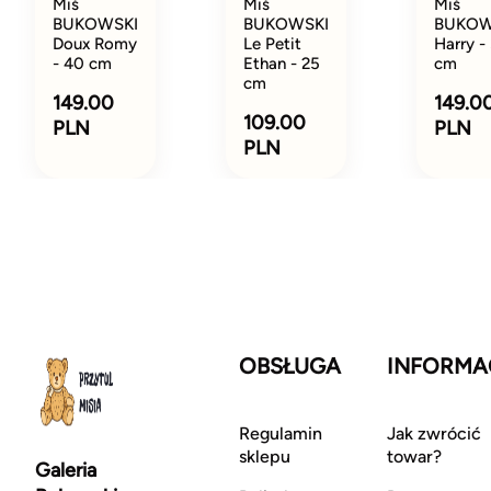
Miś
Miś
Miś
BUKOWSKI
BUKOWSKI
BUKOW
Doux Romy
Le Petit
Harry -
- 40 cm
Ethan - 25
cm
cm
149.00
149.0
109.00
PLN
PLN
PLN
OBSŁUGA
INFORMA
Regulamin
Jak zwrócić
sklepu
towar?
Galeria