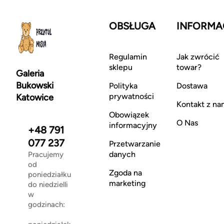
OBSŁUGA
INFORMA
Regulamin
Jak zwrócić
sklepu
towar?
Galeria
Bukowski
Polityka
Dostawa
prywatności
Katowice
Kontakt z na
Obowiązek
O Nas
informacyjny
+48 791
077 237
Przetwarzanie
danych
Pracujemy
od
Zgoda na
poniedziałku
marketing
do niedzielli
w
godzinach: