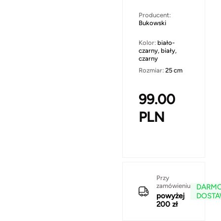
Producent:
Bukowski
Kolor:
biało-
czarny, biały,
czarny
Rozmiar:
25 cm
99.00
PLN
Przy
zamówieniu
DARM
powyżej
DOST
200 zł