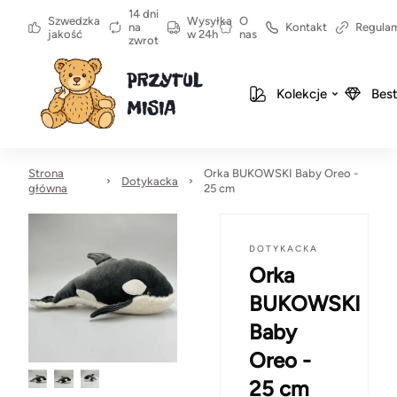
14 dni
Szwedzka
Wysyłka
O
na
Kontakt
Regula
jakość
w 24h
nas
zwrot
Kolekcje
Best
Strona
Orka BUKOWSKI Baby Oreo -
Dotykacka
główna
25 cm
DOTYKACKA
Orka
BUKOWSKI
Baby
Oreo -
25 cm