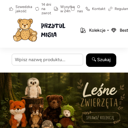
14 dni
Szwedzka
Wysyłka
O
na
Kontakt
Regula
jakość
w 24h
nas
zwrot
Kolekcje
Best
🔍 Szukaj