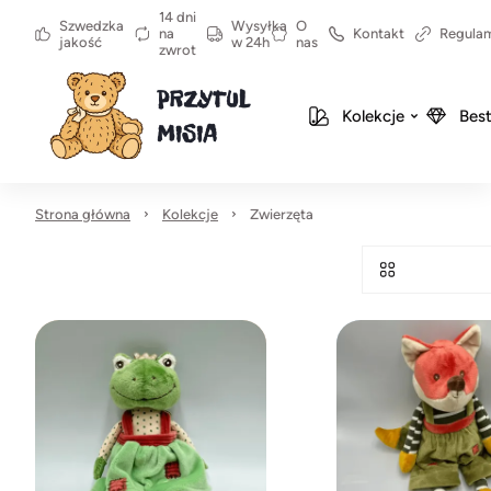
14 dni
Szwedzka
Wysyłka
O
na
Kontakt
Regula
jakość
w 24h
nas
zwrot
Kolekcje
Best
Strona główna
Kolekcje
Zwierzęta