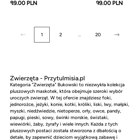
89.00 PLN
99.00 PLN
1
2
...
20
Zwierzęta - Przytulmisia.pl
Kategoria "Zwierzęta" Bukowski to niezwykła kolekcja
pluszowych maskotek, która obejmuje szeroki wybór
uroczych zwierząt. W tej ofercie znajdziesz foki,
jednorożce, jeżyki, konie, kotki, króliki, liski, lwy, małpki,
myszki, niedźwiedzie, nietoperze, orły, owce, pandy,
papugi, pieski, sowy, świnki morskie, świstaki,
wiewiórki, żaby, żyrafy i wiele innych. Każda z tych
pluszowych postaci została stworzona z dbałością o
detale, by zapewnić dzieciom wyjątkową zabawę i