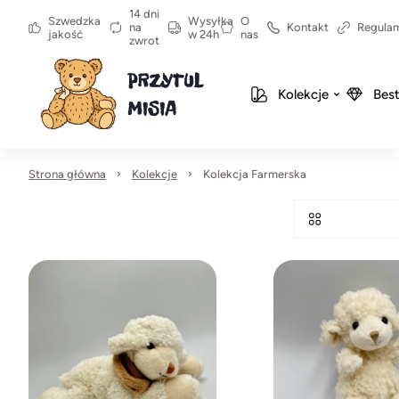
14 dni
Szwedzka
Wysyłka
O
na
Kontakt
Regula
jakość
w 24h
nas
zwrot
Kolekcje
Best
Strona główna
Kolekcje
Kolekcja Farmerska