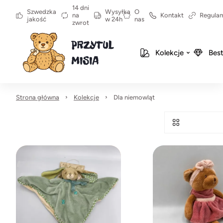
14 dni
Szwedzka
Wysyłka
O
na
Kontakt
Regula
jakość
w 24h
nas
zwrot
Kolekcje
Best
Strona główna
Kolekcje
Dla niemowląt