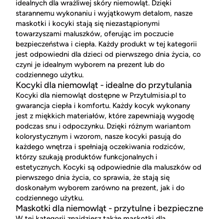
idealnych dla wrażliwej skóry niemowląt. Dzięki
starannemu wykonaniu i wyjątkowym detalom, nasze
maskotki i kocyki stają się niezastąpionymi
towarzyszami maluszków, oferując im poczucie
bezpieczeństwa i ciepła. Każdy produkt w tej kategorii
jest odpowiedni dla dzieci od pierwszego dnia życia, co
czyni je idealnym wyborem na prezent lub do
codziennego użytku.
Kocyki dla niemowląt - idealne do przytulania
Kocyki dla niemowląt dostępne w Przytulmisia.pl to
gwarancja ciepła i komfortu. Każdy kocyk wykonany
jest z miękkich materiałów, które zapewniają wygodę
podczas snu i odpoczynku. Dzięki różnym wariantom
kolorystycznym i wzorom, nasze kocyki pasują do
każdego wnętrza i spełniają oczekiwania rodziców,
którzy szukają produktów funkcjonalnych i
estetycznych. Kocyki są odpowiednie dla maluszków od
pierwszego dnia życia, co sprawia, że stają się
doskonałym wyborem zarówno na prezent, jak i do
codziennego użytku.
Maskotki dla niemowląt - przytulne i bezpieczne
W tej kategorii znajdziesz także maskotki dla