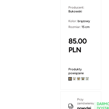
Producent:
Bukowski
Kolor:
brązowy
Rozmiar:
15 cm
85.00
PLN
Produkty
powiązane
Przy
zamówieniu
DARM
powyżej
DOST