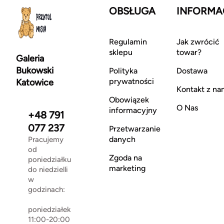
OBSŁUGA
INFORMA
Regulamin
Jak zwrócić
sklepu
towar?
Galeria
Bukowski
Polityka
Dostawa
prywatności
Katowice
Kontakt z na
Obowiązek
O Nas
informacyjny
+48 791
077 237
Przetwarzanie
danych
Pracujemy
od
Zgoda na
poniedziałku
marketing
do niedzielli
w
godzinach:
poniedziałek
11:00-20:00