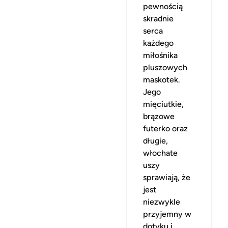
pewnością
skradnie
serca
każdego
miłośnika
pluszowych
maskotek.
Jego
mięciutkie,
brązowe
futerko oraz
długie,
włochate
uszy
sprawiają, że
jest
niezwykle
przyjemny w
dotyku i