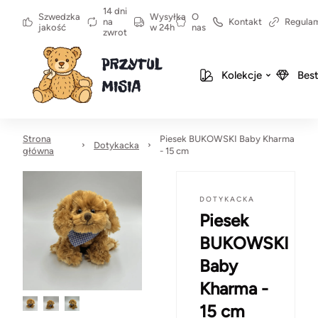
14 dni
Szwedzka
Wysyłka
O
na
Kontakt
Regula
jakość
w 24h
nas
zwrot
Kolekcje
Best
Strona
Piesek BUKOWSKI Baby Kharma
Dotykacka
główna
- 15 cm
DOTYKACKA
Piesek
BUKOWSKI
Baby
Kharma -
15 cm