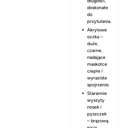
długości,
doskonałe
do
przytulania.
Akrylowe
oczka –
duże,
czarne,
nadające
maskotce
ciepłe i
wyraziste
spojrzenie.
Starannie
wyszyty
nosek i
pyszczek
– brązową
nicią,