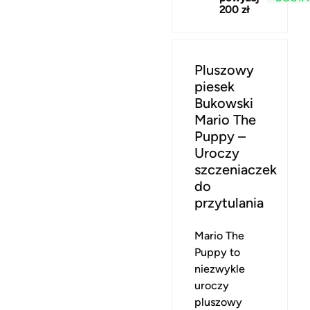
200 zł
Pluszowy
piesek
Bukowski
Mario The
Puppy –
Uroczy
szczeniaczek
do
przytulania
Mario The
Puppy to
niezwykle
uroczy
pluszowy