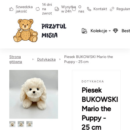
14 dni
Szwedzka
Wysyłka
O
na
Kontakt
Regula
jakość
w 24h
nas
zwrot
Kolekcje
Best
Strona
Piesek BUKOWSKI Mario the
Dotykacka
główna
Puppy - 25 cm
DOTYKACKA
Piesek
BUKOWSKI
Mario the
Puppy -
25 cm