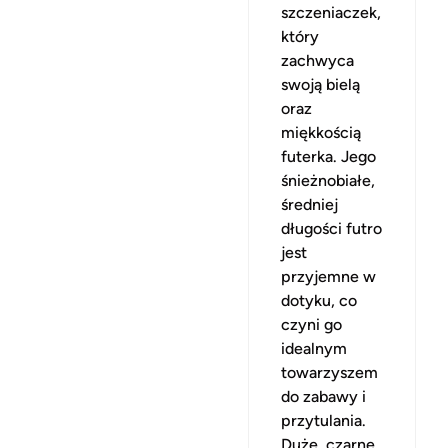
szczeniaczek,
który
zachwyca
swoją bielą
oraz
miękkością
futerka. Jego
śnieżnobiałe,
średniej
długości futro
jest
przyjemne w
dotyku, co
czyni go
idealnym
towarzyszem
do zabawy i
przytulania.
Duże, czarne