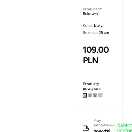
Producent:
Bukowski
Kolor:
biały
Rozmiar:
25 cm
109.00
PLN
Produkty
powiązane
Przy
zamówieniu
DARM
powyżej
DOST