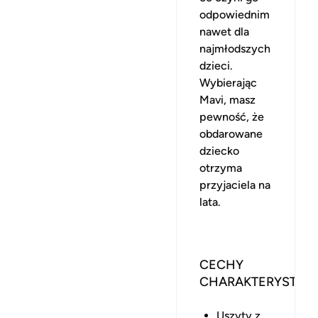
odpowiednim
nawet dla
najmłodszych
dzieci.
Wybierając
Mavi, masz
pewność, że
obdarowane
dziecko
otrzyma
przyjaciela na
lata.
CECHY
CHARAKTERYSTYC
Uszyty z