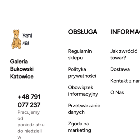
OBSŁUGA
INFORMA
Regulamin
Jak zwrócić
sklepu
towar?
Galeria
Bukowski
Polityka
Dostawa
prywatności
Katowice
Kontakt z na
Obowiązek
O Nas
informacyjny
+48 791
077 237
Przetwarzanie
danych
Pracujemy
od
Zgoda na
poniedziałku
marketing
do niedzielli
w