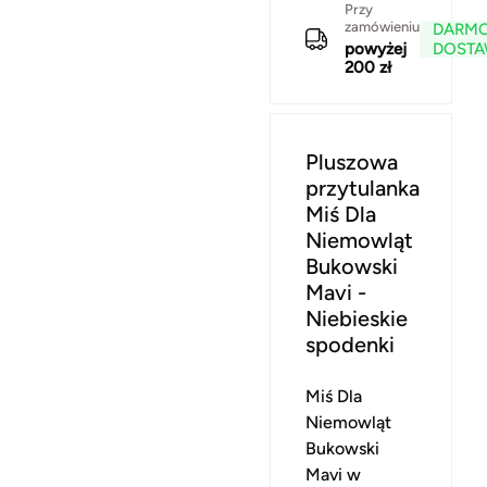
Przy
zamówieniu
DARM
powyżej
DOST
200 zł
Pluszowa
przytulanka
Miś Dla
Niemowląt
Bukowski
Mavi -
Niebieskie
spodenki
Miś Dla
Niemowląt
Bukowski
Mavi w