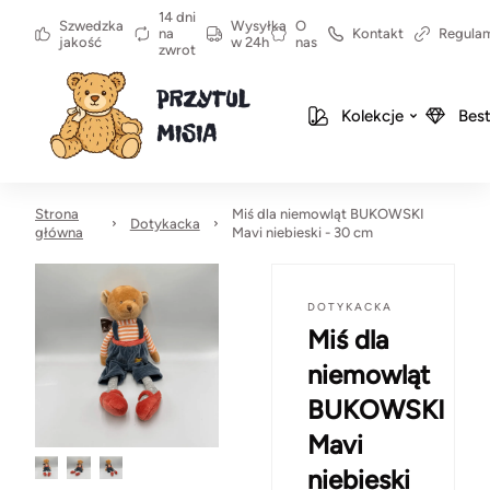
14 dni
Szwedzka
Wysyłka
O
na
Kontakt
Regula
jakość
w 24h
nas
zwrot
Kolekcje
Best
Strona
Miś dla niemowląt BUKOWSKI
Dotykacka
główna
Mavi niebieski - 30 cm
DOTYKACKA
Miś dla
niemowląt
BUKOWSKI
Mavi
niebieski