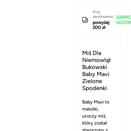
Przy
zamówieniu
DARM
powyżej
DOST
200 zł
Miś Dla
Niemowląt
Bukowski
Baby Mavi
Zielone
Spodenki
Baby Mavi to
malutki,
uroczy miś,
który został
stworzony z