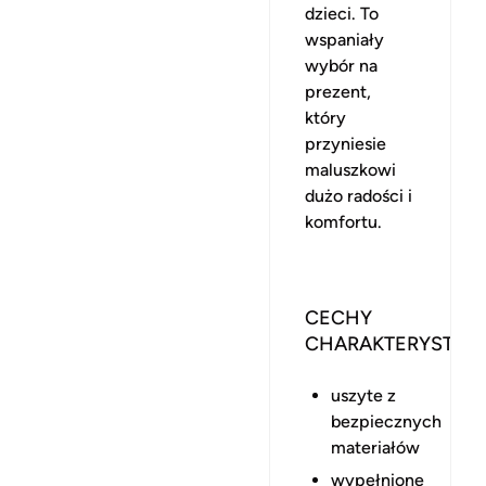
dzieci. To
wspaniały
wybór na
prezent,
który
przyniesie
maluszkowi
dużo radości i
komfortu.
CECHY
CHARAKTERYSTYC
uszyte z
bezpiecznych
materiałów
wypełnione