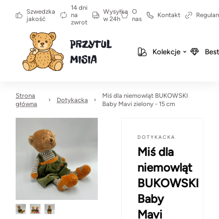
14 dni
Szwedzka
Wysyłka
O
na
Kontakt
Regula
jakość
w 24h
nas
zwrot
Kolekcje
Best
Strona
Miś dla niemowląt BUKOWSKI
Dotykacka
główna
Baby Mavi zielony - 15 cm
DOTYKACKA
Miś dla
niemowląt
BUKOWSKI
Baby
Mavi