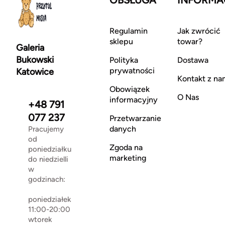
Regulamin
Jak zwrócić
sklepu
towar?
Galeria
Bukowski
Polityka
Dostawa
prywatności
Katowice
Kontakt z na
Obowiązek
O Nas
informacyjny
+48 791
077 237
Przetwarzanie
danych
Pracujemy
od
Zgoda na
poniedziałku
marketing
do niedzielli
w
godzinach:
poniedziałek
11:00-20:00
wtorek