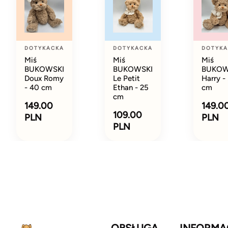
DOTYKACKA
DOTYKACKA
DOTYKA
Miś
Miś
Miś
BUKOWSKI
BUKOWSKI
BUKOW
Doux Romy
Le Petit
Harry -
- 40 cm
Ethan - 25
cm
cm
149.00
149.0
109.00
PLN
PLN
PLN
OBSŁUGA
INFORMA