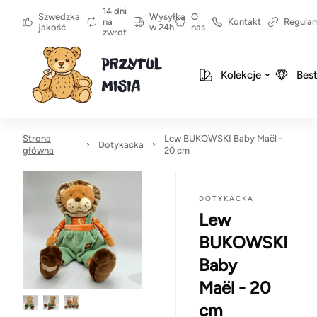
14 dni
Szwedzka
Wysyłka
O
na
Kontakt
Regula
jakość
w 24h
nas
zwrot
Kolekcje
Best
Strona
Lew BUKOWSKI Baby Maël -
Dotykacka
główna
20 cm
DOTYKACKA
Lew
BUKOWSKI
Baby
Maël - 20
cm