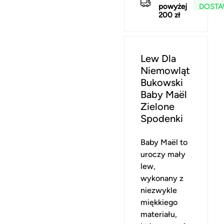
powyżej
DOST
200 zł
Lew Dla
Niemowląt
Bukowski
Baby Maël
Zielone
Spodenki
Baby Maël to
uroczy mały
lew,
wykonany z
niezwykle
miękkiego
materiału,