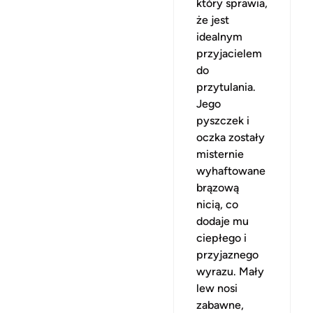
który sprawia,
że jest
idealnym
przyjacielem
do
przytulania.
Jego
pyszczek i
oczka zostały
misternie
wyhaftowane
brązową
nicią, co
dodaje mu
ciepłego i
przyjaznego
wyrazu. Mały
lew nosi
zabawne,