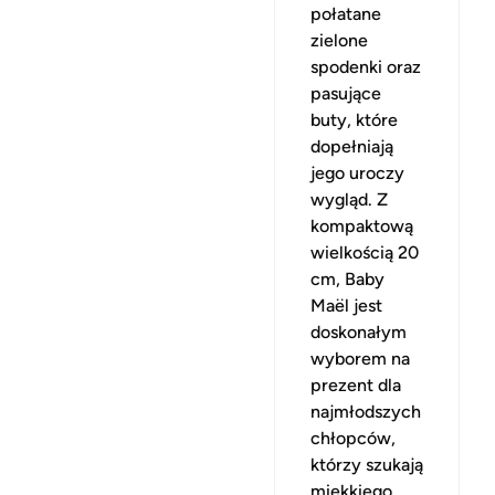
połatane
zielone
spodenki oraz
pasujące
buty, które
dopełniają
jego uroczy
wygląd. Z
kompaktową
wielkością 20
cm, Baby
Maël jest
doskonałym
wyborem na
prezent dla
najmłodszych
chłopców,
którzy szukają
miękkiego