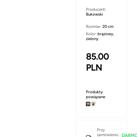
Producent:
Bukowski
Rozmiar:
20 cm
Kolor:
brązowy,
zielony
85.00
PLN
Produkty
powiązane
Przy
zamówieniu
DARM