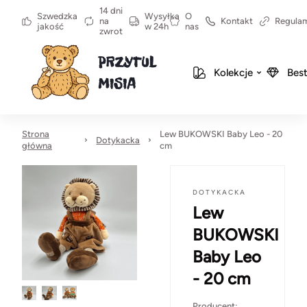
14 dni
Szwedzka
Wysyłka
O
na
Kontakt
Regula
jakość
w 24h
nas
zwrot
Kolekcje
Best
Strona
Lew BUKOWSKI Baby Leo - 20
Dotykacka
główna
cm
DOTYKACKA
Lew
BUKOWSKI
Baby Leo
- 20 cm
Producent: