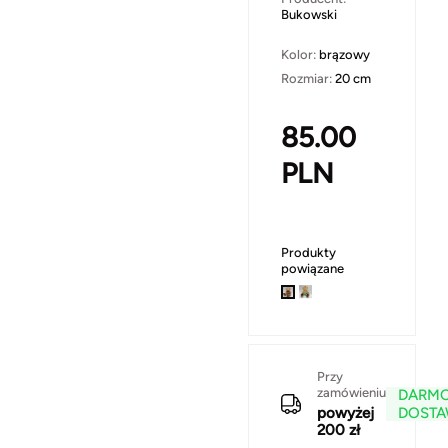
Bukowski
Kolor:
brązowy
Rozmiar:
20 cm
85.00
PLN
Produkty
powiązane
Przy
zamówieniu
DARM
powyżej
DOST
200 zł