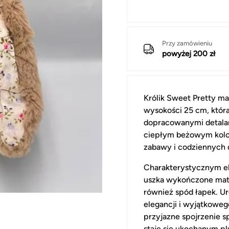
Przy zamówieniu
powyżej 200 zł
Królik Sweet Pretty m
wysokości 25 cm, któr
dopracowanymi detalam
ciepłym beżowym kolor
zabawy i codziennych 
Charakterystycznym el
uszka wykończone mate
również spód łapek. Ur
elegancji i wyjątkoweg
przyjazne spojrzenie s
staje się ukochanym p