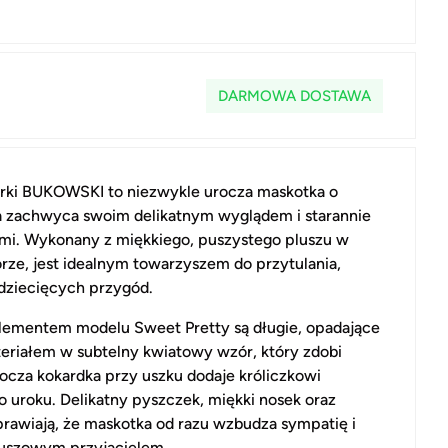
DARMOWA DOSTAWA
arki BUKOWSKI to niezwykle urocza maskotka o
a zachwyca swoim delikatnym wyglądem i starannie
i. Wykonany z miękkiego, puszystego pluszu w
ze, jest idealnym towarzyszem do przytulania,
dziecięcych przygód.
ementem modelu Sweet Pretty są długie, opadające
riałem w subtelny kwiatowy wzór, który zdobi
ocza kokardka przy uszku dodaje króliczkowi
o uroku. Delikatny pyszczek, miękki nosek oraz
prawiają, że maskotka od razu wzbudza sympatię i
luszowym przyjacielem.