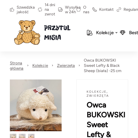
14 dni
Szwedzka
Wysyłka
O
na
Kontakt
Regula
jakość
w 24h
nas
zwrot
Kolekcje
Best
Owca BUKOWSKI
Strona
Kolekcje
Zwierzęta
Sweet Lefty & Black
główna
Sheep (biała) -25 cm
KOLEKCJE
,
ZWIERZĘTA
Owca
BUKOWSKI
Sweet
Lefty &