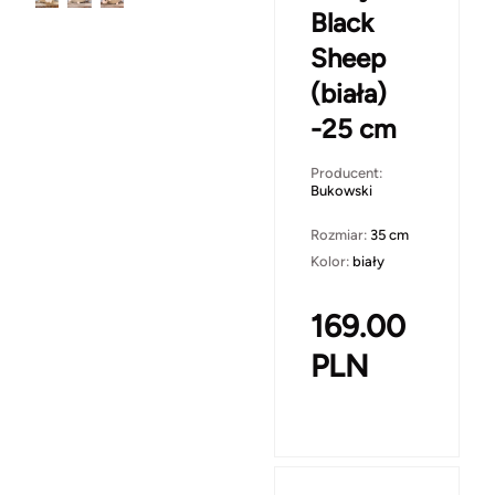
Black
Sheep
(biała)
-25 cm
Producent:
Bukowski
Rozmiar:
35 cm
Kolor:
biały
169.00
PLN