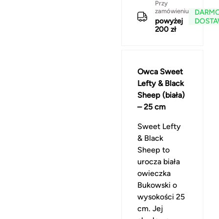
Przy
zamówieniu
DARM
powyżej
DOST
200 zł
Owca Sweet
Lefty & Black
Sheep (biała)
– 25 cm
Sweet Lefty
& Black
Sheep to
urocza biała
owieczka
Bukowski o
wysokości 25
cm. Jej