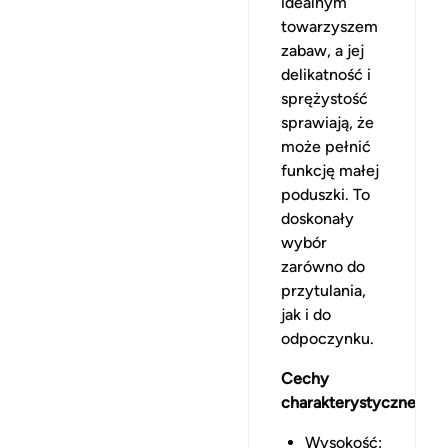
idealnym
towarzyszem
zabaw, a jej
delikatność i
sprężystość
sprawiają, że
może pełnić
funkcję małej
poduszki. To
doskonały
wybór
zarówno do
przytulania,
jak i do
odpoczynku.
Cechy
charakterystyczne:
Wysokość: