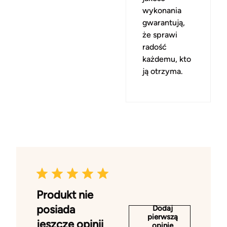
wykonania
gwarantują,
że sprawi
radość
każdemu, kto
ją otrzyma.
Produkt nie
posiada
Dodaj
pierwszą
jeszcze opinii
opinię