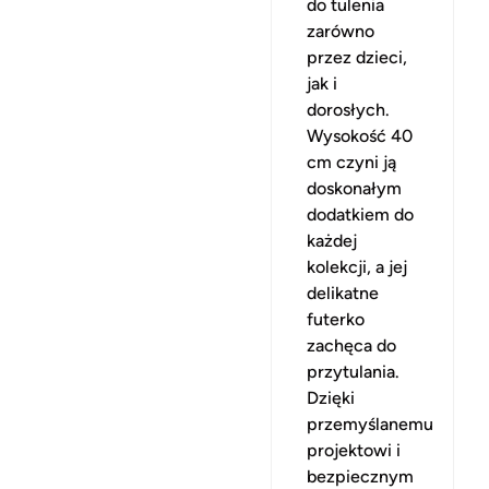
do tulenia
zarówno
przez dzieci,
jak i
dorosłych.
Wysokość 40
cm czyni ją
doskonałym
dodatkiem do
każdej
kolekcji, a jej
delikatne
futerko
zachęca do
przytulania.
Dzięki
przemyślanemu
projektowi i
bezpiecznym