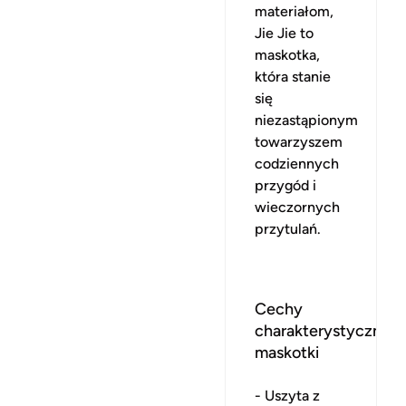
materiałom,
Jie Jie to
maskotka,
która stanie
się
niezastąpionym
towarzyszem
codziennych
przygód i
wieczornych
przytulań.
Cechy
charakterystyczne
maskotki
- Uszyta z