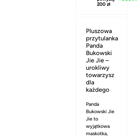
200 zł
Pluszowa
przytulanka
Panda
Bukowski
Jie Jie –
urokliwy
towarzysz
dla
każdego
Panda
Bukowski Jie
Jie to
wyjątkowa
maskotka,