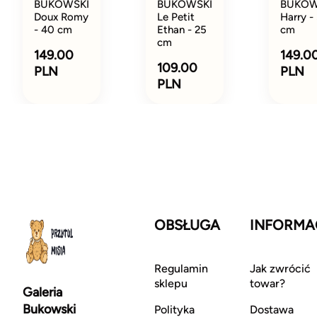
BUKOWSKI
BUKOWSKI
BUKOW
Doux Romy
Le Petit
Harry -
- 40 cm
Ethan - 25
cm
cm
149.00
149.0
109.00
PLN
PLN
PLN
OBSŁUGA
INFORMA
Regulamin
Jak zwrócić
sklepu
towar?
Galeria
Bukowski
Polityka
Dostawa