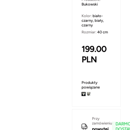
Bukowski
Kolor:
biało-
czarny, biały,
czarny
Rozmiar:
40 cm
199.00
PLN
Produkty
powiązane
Przy
zamówieniu
DARM
powyżej
DOST