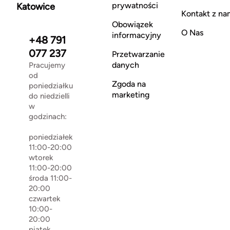
prywatności
Katowice
Kontakt z na
Obowiązek
O Nas
informacyjny
+48 791
077 237
Przetwarzanie
danych
Pracujemy
od
Zgoda na
poniedziałku
marketing
do niedzielli
w
godzinach:
poniedziałek
11:00-20:00
wtorek
11:00-20:00
środa 11:00-
20:00
czwartek
10:00-
20:00
piątek