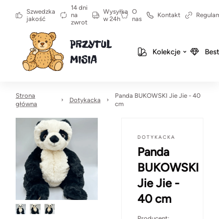
14 dni
Szwedzka
Wysyłka
O
na
Kontakt
Regula
jakość
w 24h
nas
zwrot
Kolekcje
Best
Strona
Panda BUKOWSKI Jie Jie - 40
Dotykacka
główna
cm
DOTYKACKA
Panda
BUKOWSKI
Jie Jie -
40 cm
Producent: