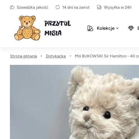
Szwedzka jakość
14 dni na zwrot
Wysyłka w 24h
Kolekcje
Strona główna
Dotykacka
Miś BUKOWSKI Sir Hamilton - 40 