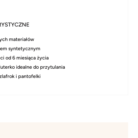
RYSTYCZNE
ych materiałów
iem syntetycznym
ci od 6 miesiąca życia
futerko idealne do przytulania
afrok i pantofelki