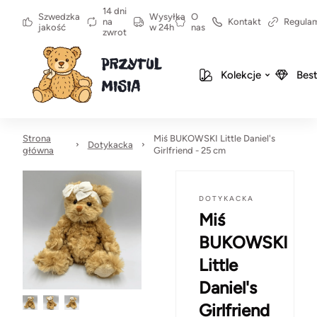
14 dni
Szwedzka
Wysyłka
O
na
Kontakt
Regula
jakość
w 24h
nas
zwrot
Kolekcje
Best
Strona
Miś BUKOWSKI Little Daniel's
Dotykacka
główna
Girlfriend - 25 cm
DOTYKACKA
Miś
BUKOWSKI
Little
Daniel's
Girlfriend