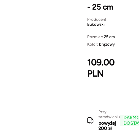
- 25 cm
Producent:
Bukowski
Rozmiar:
25 cm
Kolor:
brązowy
109.00
PLN
Przy
zamówieniu
DARM
powyżej
DOST
200 zł