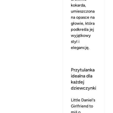
kokarda,
umieszczona
na opasce na
głowie, która
podkreśla jej
wyjątkowy
styl i
elegancję.
Przytulanka
idealna dla
każdej
dziewczynki
Little Daniel's
Girlfriend to
miś o