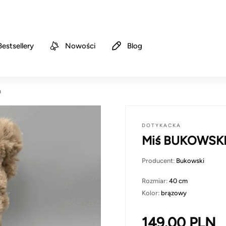
Bestsellery
Nowości
Blog
m
DOTYKACKA
Miś BUKOWSKI 
Producent:
Bukowski
Rozmiar:
40 cm
Kolor:
brązowy
149.00
PLN