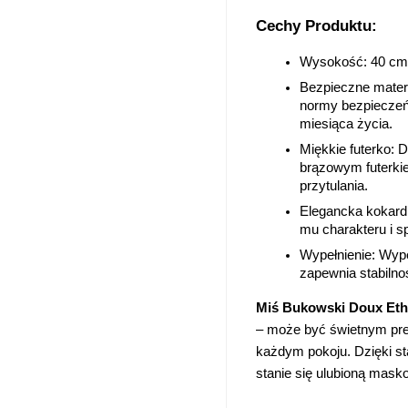
Cechy Produktu:
Wysokość
: 40 cm
Bezpieczne mater
normy bezpieczeńst
miesiąca życia.
Miękkie futerko
: 
brązowym futerkie
przytulania.
Elegancka kokar
mu charakteru i s
Wypełnienie
: Wyp
zapewnia stabilnoś
Miś Bukowski Doux Et
– może być świetnym pre
każdym pokoju. Dzięki s
stanie się ulubioną masko