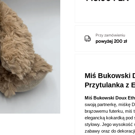
Przy zamówieniu
powyżej 200 zł
Miś Bukowski D
Przytulanka z 
Miś Bukowski Doux Et
swoją partnerkę, miśkę Do
brązowemu futerku, miś t
elegancką kokardką pod sz
stylowy. Jego wysokość w
zabawy oraz do dekoracji