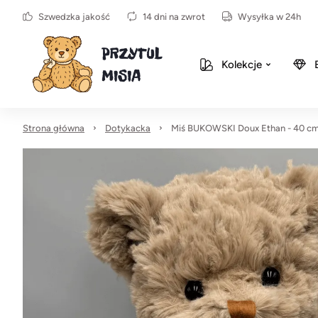
Szwedzka jakość
14 dni na zwrot
Wysyłka w 24h
Kolekcje
Strona główna
Dotykacka
Miś BUKOWSKI Doux Ethan - 40 c