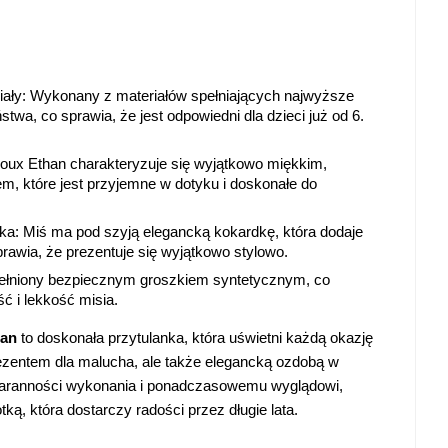
iały
: Wykonany z materiałów spełniających najwyższe 
wa, co sprawia, że jest odpowiedni dla dzieci już od 6. 
Doux Ethan charakteryzuje się wyjątkowo miękkim, 
m, które jest przyjemne w dotyku i doskonałe do 
dka
: Miś ma pod szyją elegancką kokardkę, która dodaje 
prawia, że prezentuje się wyjątkowo stylowo.
ełniony bezpiecznym groszkiem syntetycznym, co 
ć i lekkość misia.
han
 to doskonała przytulanka, która uświetni każdą okazję 
zentem dla malucha, ale także elegancką ozdobą w 
taranności wykonania i ponadczasowemu wyglądowi, 
tką, która dostarczy radości przez długie lata.