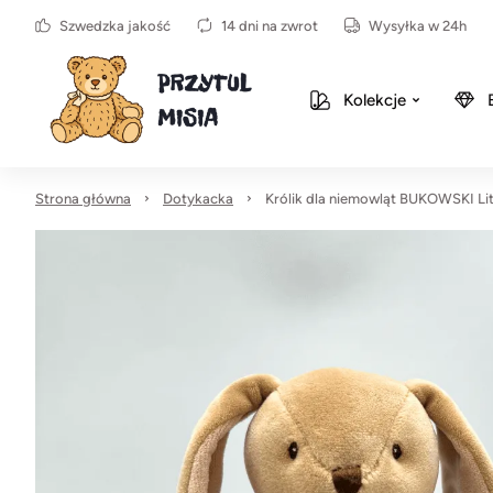
Szwedzka jakość
14 dni na zwrot
Wysyłka w 24h
Kolekcje
Strona główna
Dotykacka
Królik dla niemowląt BUKOWSKI Litt