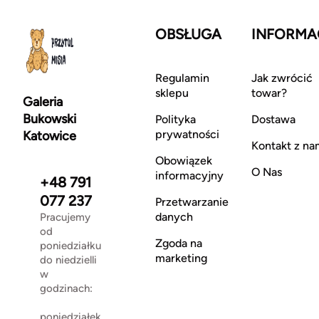
OBSŁUGA
INFORMA
Regulamin
Jak zwrócić
sklepu
towar?
Galeria
Bukowski
Polityka
Dostawa
prywatności
Katowice
Kontakt z na
Obowiązek
O Nas
informacyjny
+48 791
077 237
Przetwarzanie
danych
Pracujemy
od
Zgoda na
poniedziałku
marketing
do niedzielli
w
godzinach:
poniedziałek