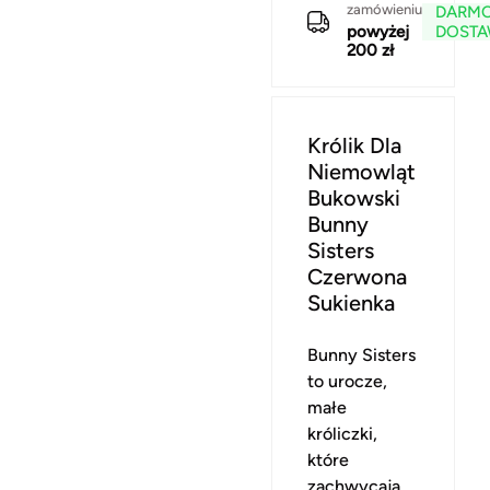
zamówieniu
DARM
powyżej
DOST
200 zł
Królik Dla
Niemowląt
Bukowski
Bunny
Sisters
Czerwona
Sukienka
Bunny Sisters
to urocze,
małe
króliczki,
które
zachwycają