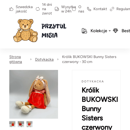
14 dni
Szwedzka
Wysyłka
O
na
Kontakt
Regula
jakość
w 24h
nas
zwrot
Kolekcje
Best
Strona
Królik BUKOWSKI Bunny Sisters
Dotykacka
główna
czerwony - 30 cm
DOTYKACKA
Królik
BUKOWSKI
Bunny
Sisters
czerwony