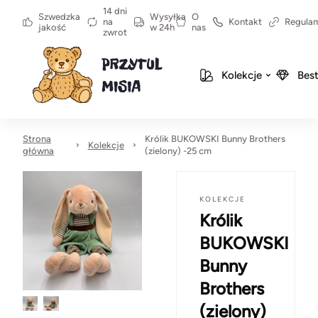
14 dni
Szwedzka
Wysyłka
O
na
Kontakt
Regula
jakość
w 24h
nas
zwrot
Kolekcje
Best
Strona
Królik BUKOWSKI Bunny Brothers
Kolekcje
główna
(zielony) -25 cm
KOLEKCJE
Królik
BUKOWSKI
Bunny
Brothers
(zielony)