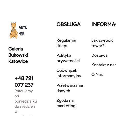
OBSŁUGA
INFORMA
Regulamin
Jak zwrócić
sklepu
towar?
Galeria
Bukowski
Polityka
Dostawa
prywatności
Katowice
Kontakt z na
Obowiązek
O Nas
informacyjny
+48 791
077 237
Przetwarzanie
danych
Pracujemy
od
Zgoda na
poniedziałku
marketing
do niedzielli
w