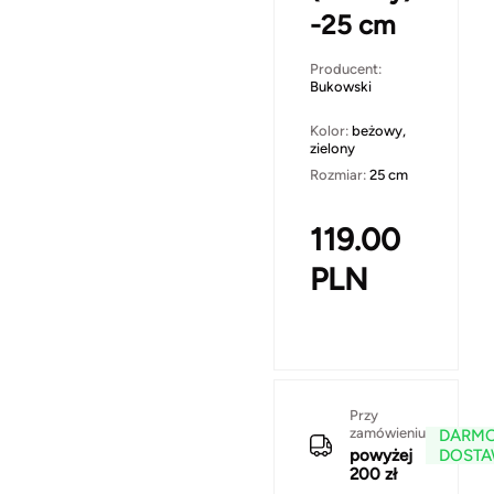
-25 cm
Producent:
Bukowski
Kolor:
beżowy,
zielony
Rozmiar:
25 cm
119.00
PLN
Przy
zamówieniu
DARM
powyżej
DOST
200 zł