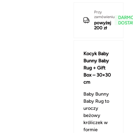
Przy
zamówieniu
DARM
powyżej
DOST
200 zł
Kocyk Baby
Bunny Baby
Rug + Gift
Box – 30×30
cm
Baby Bunny
Baby Rug to
uroczy
beżowy
króliczek w
formie