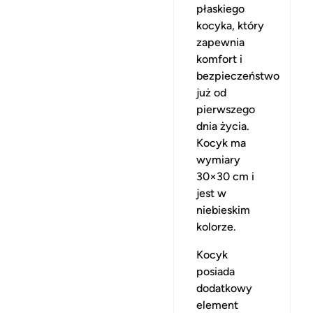
płaskiego
kocyka, który
zapewnia
komfort i
bezpieczeństwo
już od
pierwszego
dnia życia.
Kocyk ma
wymiary
30×30 cm i
jest w
niebieskim
kolorze.
Kocyk
posiada
dodatkowy
element