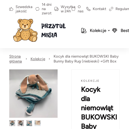
14 dni
Szwedzka
Wysyłka
O
na
Kontakt
Regula
jakość
w 24h
nas
zwrot
Kolekcje
Best
Strona
Kocyk dla niemowląt BUKOWSKI Baby
Kolekcje
główna
Bunny Baby Rug (niebieski) +Gift Box
KOLEKCJE
Kocyk
dla
niemowląt
BUKOWSKI
Baby