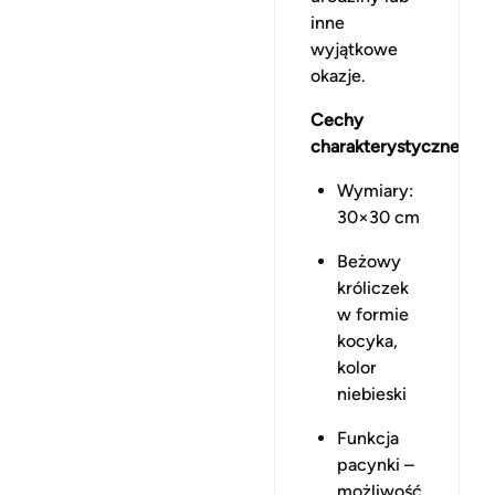
inne
wyjątkowe
okazje.
Cechy
charakterystyczne:
Wymiary:
30×30 cm
Beżowy
króliczek
w formie
kocyka,
kolor
niebieski
Funkcja
pacynki –
możliwość