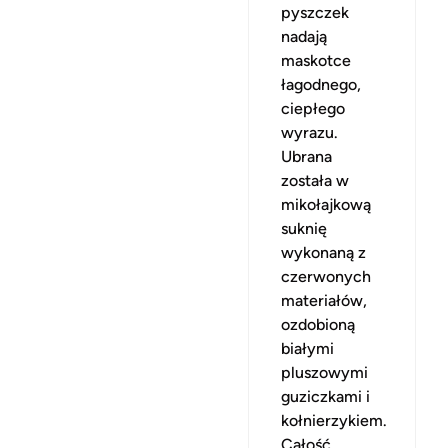
pyszczek
nadają
maskotce
łagodnego,
ciepłego
wyrazu.
Ubrana
została w
mikołajkową
suknię
wykonaną z
czerwonych
materiałów,
ozdobioną
białymi
pluszowymi
guziczkami i
kołnierzykiem.
Całość