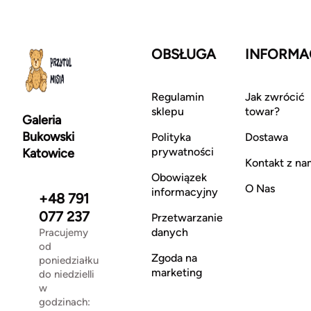
OBSŁUGA
INFORMA
Regulamin
Jak zwrócić
sklepu
towar?
Galeria
Bukowski
Polityka
Dostawa
prywatności
Katowice
Kontakt z na
Obowiązek
O Nas
informacyjny
+48 791
077 237
Przetwarzanie
danych
Pracujemy
od
Zgoda na
poniedziałku
marketing
do niedzielli
w
godzinach: