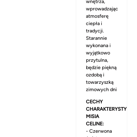
wnętrza,
wprowadzając
atmosferę
ciepła i
tradycji.
Starannie
wykonana i
wyjątkowo
przytulna,
będzie piękną
ozdobą i
towarzyszką
zimowych dni
CECHY
CHARAKTERYSTYCZN
MISIA
CELINE:
- Czerwona