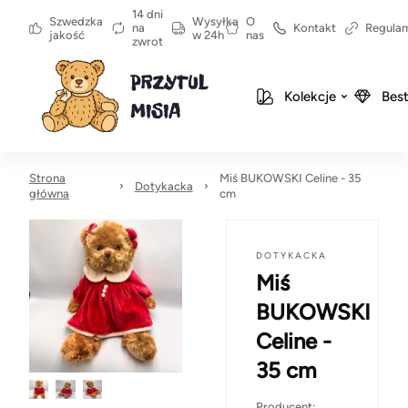
14 dni
Szwedzka
Wysyłka
O
na
Kontakt
Regula
jakość
w 24h
nas
zwrot
Kolekcje
Best
Strona
Miś BUKOWSKI Celine - 35
Dotykacka
główna
cm
DOTYKACKA
Miś
BUKOWSKI
Celine -
35 cm
Producent: