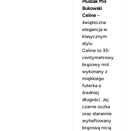
Pluszak Miś
Bukowski
Celine
–
świąteczna
elegancja w
klasycznym
stylu
Celine to 35-
centymetrowy
brązowy miś
wykonany z
miękkiego
futerka o
średniej
długości. Jej
czarne oczka
oraz starannie
wyhaftowany
brązową nicią