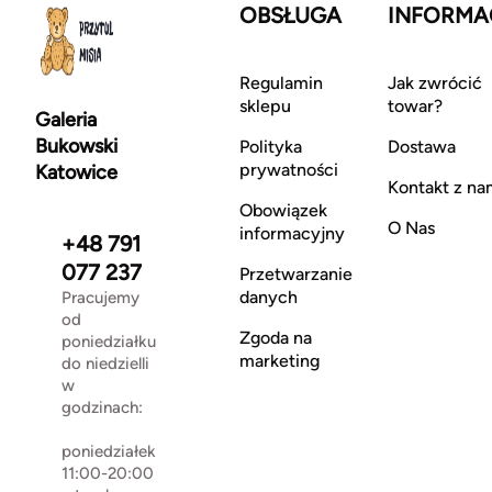
OBSŁUGA
INFORMA
Regulamin
Jak zwrócić
sklepu
towar?
Galeria
Bukowski
Polityka
Dostawa
prywatności
Katowice
Kontakt z na
Obowiązek
O Nas
informacyjny
+48 791
077 237
Przetwarzanie
danych
Pracujemy
od
Zgoda na
poniedziałku
marketing
do niedzielli
w
godzinach:
poniedziałek
11:00-20:00