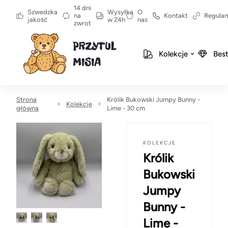
14 dni
Szwedzka
Wysyłka
O
na
Kontakt
Regula
jakość
w 24h
nas
zwrot
Kolekcje
Best
Strona
Królik Bukowski Jumpy Bunny -
Kolekcje
główna
Lime - 30 cm
KOLEKCJE
Królik
Bukowski
Jumpy
Bunny -
Lime -