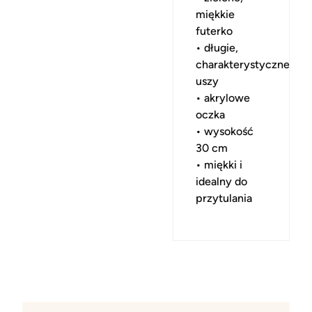
miękkie
futerko
• długie,
charakterystyczne
uszy
• akrylowe
oczka
• wysokość
30 cm
• miękki i
idealny do
przytulania