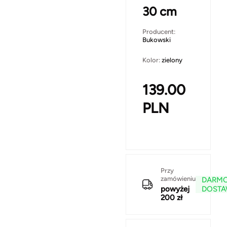
30 cm
Producent:
Bukowski
Kolor:
zielony
139.00
PLN
Przy
zamówieniu
DARM
powyżej
DOST
200 zł