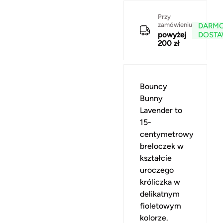
Przy
zamówieniu
DARM
powyżej
DOST
200 zł
Bouncy
Bunny
Lavender to
15-
centymetrowy
breloczek w
kształcie
uroczego
króliczka w
delikatnym
fioletowym
kolorze.