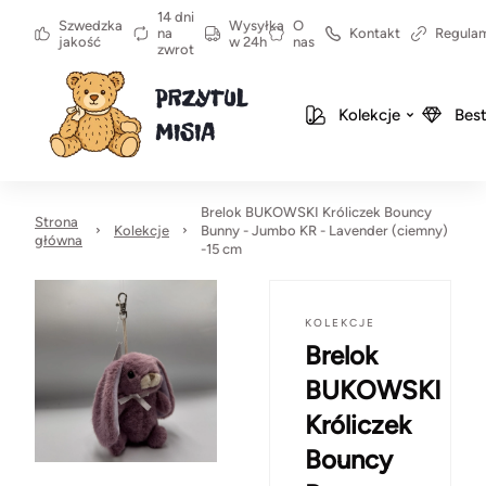
14 dni
Szwedzka
Wysyłka
O
na
Kontakt
Regula
jakość
w 24h
nas
zwrot
Kolekcje
Best
Brelok BUKOWSKI Króliczek Bouncy
Strona
Kolekcje
Bunny - Jumbo KR - Lavender (ciemny)
główna
-15 cm
KOLEKCJE
Brelok
BUKOWSKI
Króliczek
Bouncy