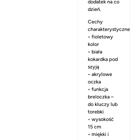
dodatek na co
dzień.
Cechy
charakterystyczne:
• fioletowy
kolor
• biała
kokardka pod
szyją
• akrylowe
oczka
• funkcja
breloczka –
do kluczy lub
torebki
• wysokość
15 cm
• miękki i